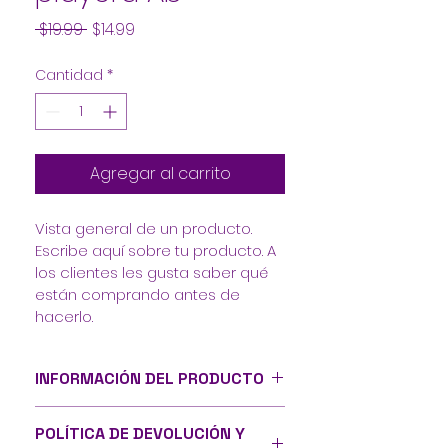
Precio
Precio
 $19.99 
$14.99
de
Cantidad
*
oferta
Agregar al carrito
Vista general de un producto. 
Escribe aquí sobre tu producto. A 
los clientes les gusta saber qué 
están comprando antes de 
hacerlo.
INFORMACIÓN DEL PRODUCTO
Detalles del producto. Agrega 
POLÍTICA DE DEVOLUCIÓN Y
aquí más detalles sobre tu 