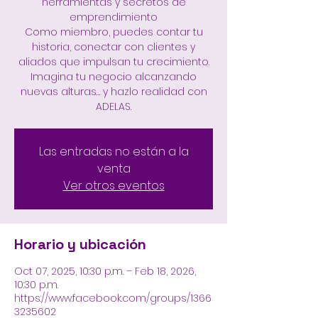
herramientas y secretos de
emprendimiento
Como miembro, puedes contar tu
historia, conectar con clientes y
aliados que impulsan tu crecimiento.
Imagina tu negocio alcanzando
nuevas alturas… y hazlo realidad con
ADELAS.
Las entradas no están a la
venta
Ver otros eventos
Horario y ubicación
Oct 07, 2025, 10:30 p.m. – Feb 18, 2026,
10:30 p.m.
https://www.facebook.com/groups/1366
3235602