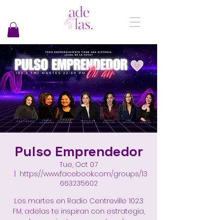
Pulso Emprendedor
Tue, Oct 07
  |  
https://www.facebook.com/groups/13
663235602
Los martes en Radio Centreville 102.3
FM, adelas te inspiran con estrategia,