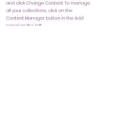
and click Change Content. To manage
all your collections, click on the
Content Manager button in the Add
panel on the left.
SIGUE CONECTADO
ESCRÍBENOS
Unirse